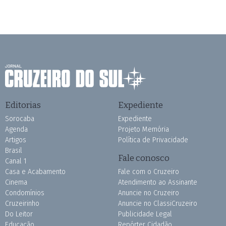
Editorias
Expediente
Sorocaba
Expediente
Agenda
Projeto Memória
Artigos
Política de Privacidade
Brasil
Fale conosco
Canal 1
Casa e Acabamento
Fale com o Cruzeiro
Cinema
Atendimento ao Assinante
Condomínios
Anuncie no Cruzeiro
Cruzeirinho
Anuncie no ClassiCruzeiro
Do Leitor
Publicidade Legal
Educação
Repórter Cidadão