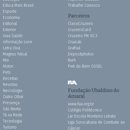
Educa Mais Brasil
Trabalhe Conosco
Esporte
Parceiros
Economia
Editorial
ClassiCruzeiro
Exterior
CruzeiroCard
Guia Saúde
Cruzeiro FM 92.3
Informação Livre
CruxLab
Letra Viva
Grafsul
Magnus Futsal
Depositphotos
Mix
Burh
Motor
Pink do Bem OSSEL
Pets
Receitas
Revistas
Fundação Ubaldino do
Necrologia
Amaral
Outro Olhar
Presença
www.fua.org.br
São Bento
Colégio Politécnico
Tá na Rede
Lar Escola Monteiro Lobato
Tecnologia
Liga Sorocabana de Combate ao
Turismo
Câncer