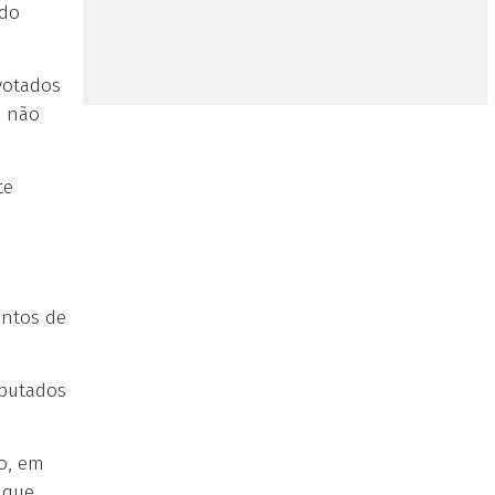
ndo
votados
s não
te
entos de
eputados
to, em
 que