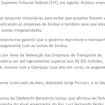
 Supremo Tribunal Federal (STF), em agosto. Acabou vira
r propinas milionárias para evitar que projetos fossem 
prejudicando as empresas de ônibus e também para que ela
outras irregularidades.
ropina era garantir que o governo reprimisse o transpor
ilegalmente com as linhas de ônibus.
s por meio da Federação das Empresas de Transporte de
oderia ser até ligeiramente superior aos R$ 250 milhões,
 que, mesmo com a Operação Lava Jato em curso, os pagam
ente licenciado da Alerj, deputado Jorge Picciani, e os d
utivo da Odebrecht Benedicto Júnior, que afirmou ter fei
mpanha do atual governador do Rio, Luiz Fernando Pezão,