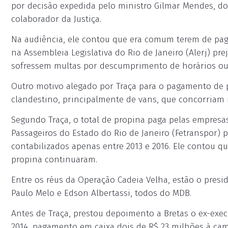
por decisão expedida pelo ministro Gilmar Mendes, do
colaborador da Justiça.
Na audiência, ele contou que era comum terem de paga
na Assembleia Legislativa do Rio de Janeiro (Alerj) 
sofressem multas por descumprimento de horários ou 
Outro motivo alegado por Traça para o pagamento de p
clandestino, principalmente de vans, que concorriam 
Segundo Traça, o total de propina paga pelas empresa
Passageiros do Estado do Rio de Janeiro (Fetranspor) p
contabilizados apenas entre 2013 e 2016. Ele contou
propina continuaram.
Entre os réus da Operação Cadeia Velha, estão o presid
Paulo Melo e Edson Albertassi, todos do MDB.
Antes de Traça, prestou depoimento a Bretas o ex-exec
2014, pagamento em caixa dois de R$ 23 milhões à ca