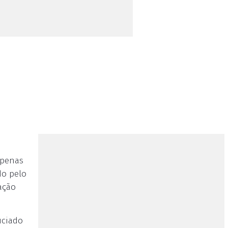
apenas
do pelo
ração
iciado