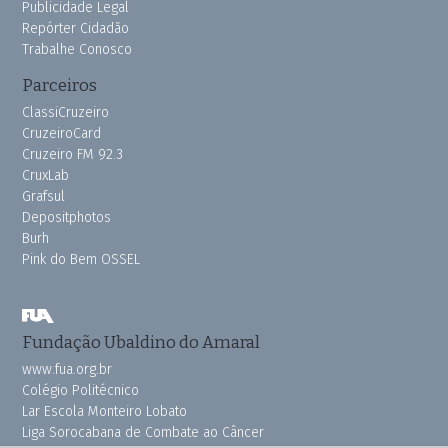
Publicidade Legal
Repórter Cidadão
Trabalhe Conosco
Parceiros
ClassiCruzeiro
CruzeiroCard
Cruzeiro FM 92.3
CruxLab
Grafsul
Depositphotos
Burh
Pink do Bem OSSEL
Fundação Ubaldino do Amaral
www.fua.org.br
Colégio Politécnico
Lar Escola Monteiro Lobato
Liga Sorocabana de Combate ao Câncer