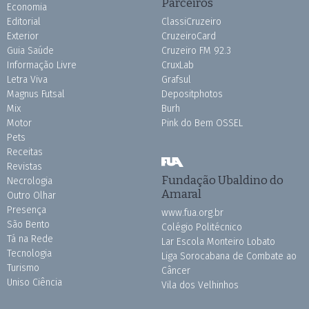
Parceiros
Economia
Editorial
ClassiCruzeiro
Exterior
CruzeiroCard
Guia Saúde
Cruzeiro FM 92.3
Informação Livre
CruxLab
Letra Viva
Grafsul
Magnus Futsal
Depositphotos
Mix
Burh
Motor
Pink do Bem OSSEL
Pets
Receitas
Revistas
Fundação Ubaldino do
Necrologia
Amaral
Outro Olhar
Presença
www.fua.org.br
São Bento
Colégio Politécnico
Tá na Rede
Lar Escola Monteiro Lobato
Tecnologia
Liga Sorocabana de Combate ao
Turismo
Câncer
Uniso Ciência
Vila dos Velhinhos