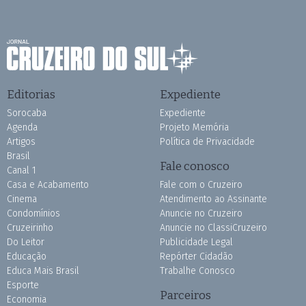
Editorias
Expediente
Sorocaba
Expediente
Agenda
Projeto Memória
Artigos
Política de Privacidade
Brasil
Fale conosco
Canal 1
Casa e Acabamento
Fale com o Cruzeiro
Cinema
Atendimento ao Assinante
Condomínios
Anuncie no Cruzeiro
Cruzeirinho
Anuncie no ClassiCruzeiro
Do Leitor
Publicidade Legal
Educação
Repórter Cidadão
Educa Mais Brasil
Trabalhe Conosco
Esporte
Parceiros
Economia