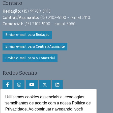
Contato
Redação:
(15) 99789-3913
Central/Assinante:
(15) 2102-5100 - ramal 5110
Comercial:
(15) 2102-5100 - ramal 5060
Enviar e-mail para Redação
Enviar e-mail para Central/Assinante
Enviar e-mail para o Comercial
Redes Sociais
Utilizamos cookies essenciais e tecnologias
Faça download do aplicativo
semelhantes de acordo com a nossa Política de
Privacidade. Ao continuar navegando, você
Play Store e App Store