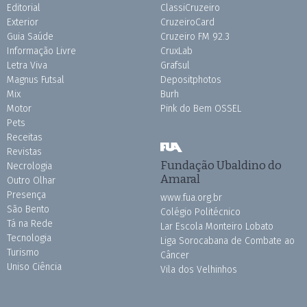
Editorial
ClassiCruzeiro
Exterior
CruzeiroCard
Guia Saúde
Cruzeiro FM 92.3
Informação Livre
CruxLab
Letra Viva
Grafsul
Magnus Futsal
Depositphotos
Mix
Burh
Motor
Pink do Bem OSSEL
Pets
Receitas
Revistas
Fundação Ubaldino do
Necrologia
Amaral
Outro Olhar
Presença
www.fua.org.br
São Bento
Colégio Politécnico
Tá na Rede
Lar Escola Monteiro Lobato
Tecnologia
Liga Sorocabana de Combate ao
Turismo
Câncer
Uniso Ciência
Vila dos Velhinhos