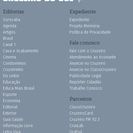
Editorias
Expediente
Sorocaba
Expediente
Agenda
Projeto Memória
Artigos
Política de Privacidade
Brasil
Fale conosco
Canal 1
Casa e Acabamento
Fale com o Cruzeiro
Cinema
Atendimento ao Assinante
Condomínios
Anuncie no Cruzeiro
Cruzeirinho
Anuncie no ClassiCruzeiro
Do Leitor
Publicidade Legal
Educação
Repórter Cidadão
Educa Mais Brasil
Trabalhe Conosco
Esporte
Parceiros
Economia
Editorial
ClassiCruzeiro
Exterior
CruzeiroCard
Guia Saúde
Cruzeiro FM 92.3
Informação Livre
CruxLab
Letra Viva
Grafsul