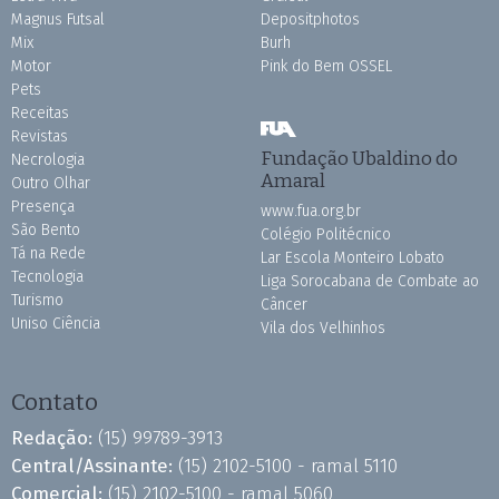
Magnus Futsal
Depositphotos
Mix
Burh
Motor
Pink do Bem OSSEL
Pets
Receitas
Revistas
Fundação Ubaldino do
Necrologia
Amaral
Outro Olhar
Presença
www.fua.org.br
São Bento
Colégio Politécnico
Tá na Rede
Lar Escola Monteiro Lobato
Tecnologia
Liga Sorocabana de Combate ao
Turismo
Câncer
Uniso Ciência
Vila dos Velhinhos
Contato
Redação:
(15) 99789-3913
Central/Assinante:
(15) 2102-5100 - ramal 5110
Comercial:
(15) 2102-5100 - ramal 5060