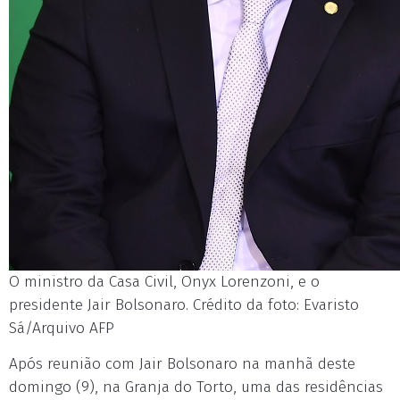
O ministro da Casa Civil, Onyx Lorenzoni, e o
presidente Jair Bolsonaro. Crédito da foto: Evaristo
Sá/Arquivo AFP
Após reunião com Jair Bolsonaro na manhã deste
domingo (9), na Granja do Torto, uma das residências