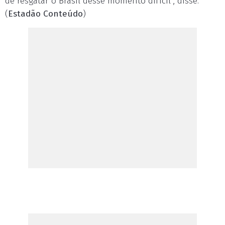
de resgatar o Brasil desse momento difícil", disse.
(
Estadão Conteúdo
)