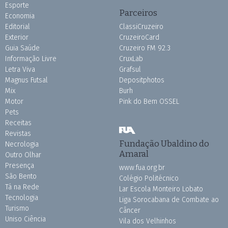
Esporte
Parceiros
Economia
Editorial
ClassiCruzeiro
Exterior
CruzeiroCard
Guia Saúde
Cruzeiro FM 92.3
Informação Livre
CruxLab
Letra Viva
Grafsul
Magnus Futsal
Depositphotos
Mix
Burh
Motor
Pink do Bem OSSEL
Pets
Receitas
Revistas
Fundação Ubaldino do
Necrologia
Amaral
Outro Olhar
Presença
www.fua.org.br
São Bento
Colégio Politécnico
Tá na Rede
Lar Escola Monteiro Lobato
Tecnologia
Liga Sorocabana de Combate ao
Turismo
Câncer
Uniso Ciência
Vila dos Velhinhos