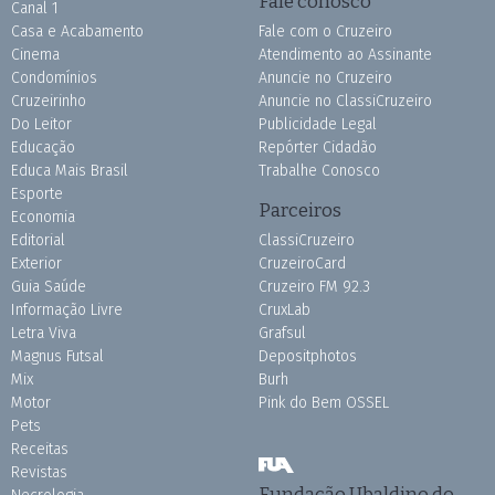
Fale conosco
Canal 1
Casa e Acabamento
Fale com o Cruzeiro
Cinema
Atendimento ao Assinante
Condomínios
Anuncie no Cruzeiro
Cruzeirinho
Anuncie no ClassiCruzeiro
Do Leitor
Publicidade Legal
Educação
Repórter Cidadão
Educa Mais Brasil
Trabalhe Conosco
Esporte
Parceiros
Economia
Editorial
ClassiCruzeiro
Exterior
CruzeiroCard
Guia Saúde
Cruzeiro FM 92.3
Informação Livre
CruxLab
Letra Viva
Grafsul
Magnus Futsal
Depositphotos
Mix
Burh
Motor
Pink do Bem OSSEL
Pets
Receitas
Revistas
Fundação Ubaldino do