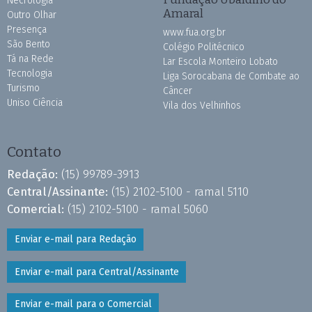
Necrologia
Amaral
Outro Olhar
Presença
www.fua.org.br
São Bento
Colégio Politécnico
Tá na Rede
Lar Escola Monteiro Lobato
Tecnologia
Liga Sorocabana de Combate ao
Turismo
Câncer
Uniso Ciência
Vila dos Velhinhos
Contato
Redação:
(15) 99789-3913
Central/Assinante:
(15) 2102-5100 - ramal 5110
Comercial:
(15) 2102-5100 - ramal 5060
Enviar e-mail para Redação
Enviar e-mail para Central/Assinante
Enviar e-mail para o Comercial