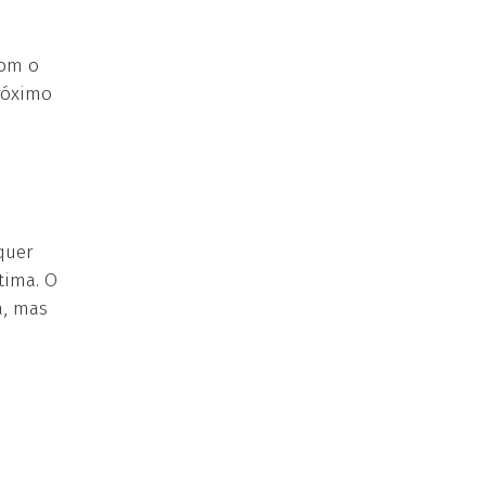
com o
róximo
quer
tima. O
a, mas