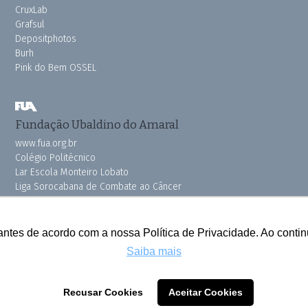
CruxLab
Grafsul
Depositphotos
Burh
Pink do Bem OSSEL
Fundação Ubaldino do Amaral
www.fua.org.br
Colégio Politécnico
Lar Escola Monteiro Lobato
Liga Sorocabana de Combate ao Câncer
Vila dos Velhinhos
antes de acordo com a nossa Política de Privacidade. Ao cont
Saiba mais
Todos os direitos reservados © 2025 Cruzeiro do Sul
Recusar Cookies
Aceitar Cookies