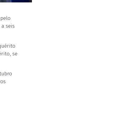
 pelo
 a seis
quérito
rito, se
tubro
ros