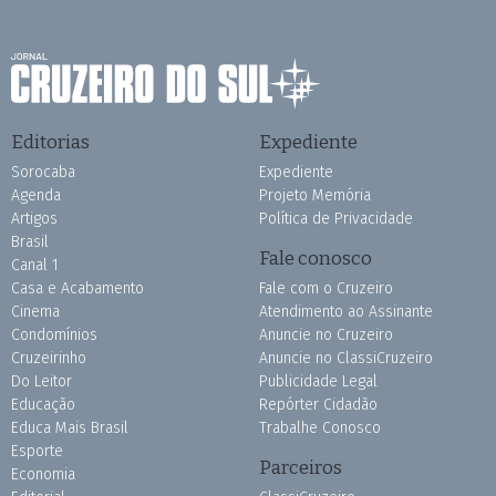
Editorias
Expediente
Sorocaba
Expediente
Agenda
Projeto Memória
Artigos
Política de Privacidade
Brasil
Fale conosco
Canal 1
Casa e Acabamento
Fale com o Cruzeiro
Cinema
Atendimento ao Assinante
Condomínios
Anuncie no Cruzeiro
Cruzeirinho
Anuncie no ClassiCruzeiro
Do Leitor
Publicidade Legal
Educação
Repórter Cidadão
Educa Mais Brasil
Trabalhe Conosco
Esporte
Parceiros
Economia