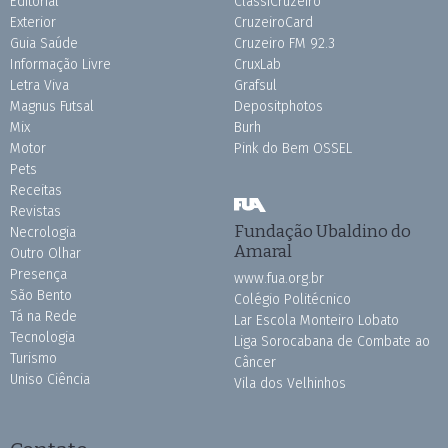
Editorial
ClassiCruzeiro
Exterior
CruzeiroCard
Guia Saúde
Cruzeiro FM 92.3
Informação Livre
CruxLab
Letra Viva
Grafsul
Magnus Futsal
Depositphotos
Mix
Burh
Motor
Pink do Bem OSSEL
Pets
Receitas
Revistas
Fundação Ubaldino do
Necrologia
Amaral
Outro Olhar
Presença
www.fua.org.br
São Bento
Colégio Politécnico
Tá na Rede
Lar Escola Monteiro Lobato
Tecnologia
Liga Sorocabana de Combate ao
Turismo
Câncer
Uniso Ciência
Vila dos Velhinhos