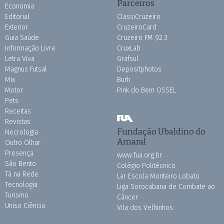
Parceiros
Economia
Editorial
ClassiCruzeiro
Exterior
CruzeiroCard
Guia Saúde
Cruzeiro FM 92.3
Informação Livre
CruxLab
Letra Viva
Grafsul
Magnus Futsal
Depositphotos
Mix
Burh
Motor
Pink do Bem OSSEL
Pets
Receitas
Revistas
Fundação Ubaldino do
Necrologia
Amaral
Outro Olhar
Presença
www.fua.org.br
São Bento
Colégio Politécnico
Tá na Rede
Lar Escola Monteiro Lobato
Tecnologia
Liga Sorocabana de Combate ao
Turismo
Câncer
Uniso Ciência
Vila dos Velhinhos