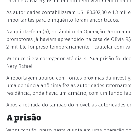
casa de Olívia R$ 19 mil em dinheiro vivo. Crédito da 
As autoridades contabilizaram U$ 180.302,00 e 1,3 mil
importantes para o inquérito foram encontrados.
Na quinta-feira (6), no âmbito da Operação Pecunia no O
promotores já haviam apreendido na casa de Olívia R$
2 mil. Ele foi preso temporariamente - cautelar com va
Vannucchi era corregedor até dia 31. Sua prisão foi de
Nery Rafael.
A reportagem apurou com fontes próximas da investigaç
uma denúncia anônima fez as autoridades retornarem 
residência, onde havia um armário, com um fundo fal
Após a retirada do tampão do móvel, as autoridades 
A prisão
Vannucchi foi preso nesta quinta em uma operação do