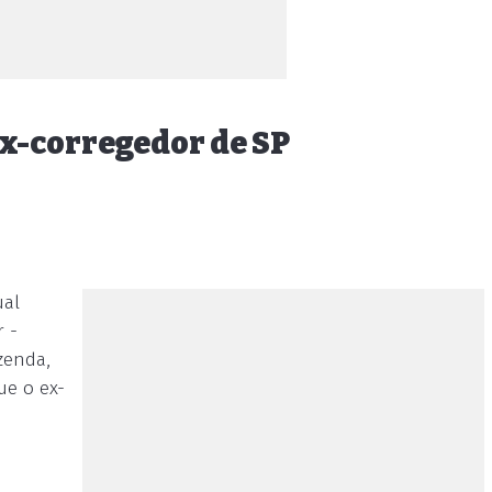
ex-corregedor de SP
ual
r -
zenda,
ue o ex-