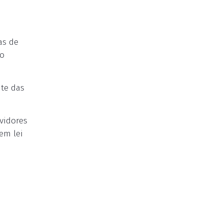
as de
ão
te das
vidores
em lei