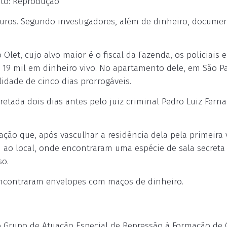
foto: Reprodução
 euros. Segundo investigadores, além de dinheiro, docume
let, cujo alvo maior é o fiscal da Fazenda, os policiais e
 19 mil em dinheiro vivo. No apartamento dele, em São Pa
lidade de cinco dias prorrogáveis.
cretada dois dias antes pelo juiz criminal Pedro Luiz Fern
ão que, após vasculhar a residência dela pela primeira 
ao local, onde encontraram uma espécie de sala secreta
so.
encontraram envelopes com maços de dinheiro.
 Grupo de Atuação Especial de Repressão à Formação de C