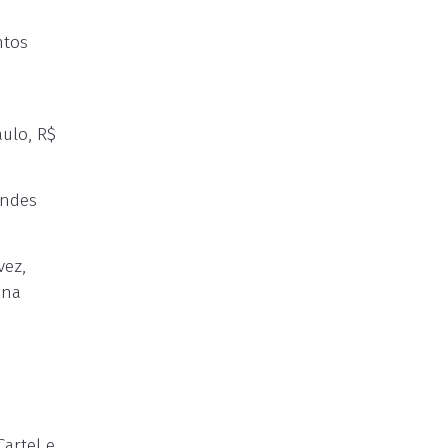
ntos
ulo, R$
andes
vez,
 na
artel e