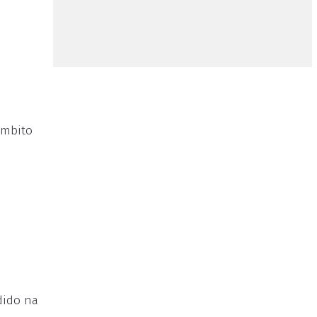
âmbito
dido na