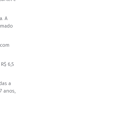
a. A
ormado
, com
R$ 6,5
das a
7 anos,