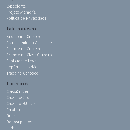
Expediente
Projeto Memória
Política de Privacidade
Fale conosco
Fale com o Cruzeiro
Atendimento ao Assinante
Anuncie no Cruzeiro
Anuncie no ClassiCruzeiro
Publicidade Legal
Repórter Cidadão
Trabalhe Conosco
Parceiros
ClassiCruzeiro
CruzeiroCard
Cruzeiro FM 92.3
CruxLab
Grafsul
Depositphotos
Burh