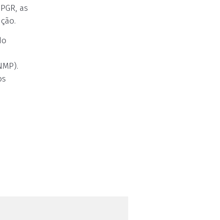
 PGR, as
ção.
do
NMP).
os