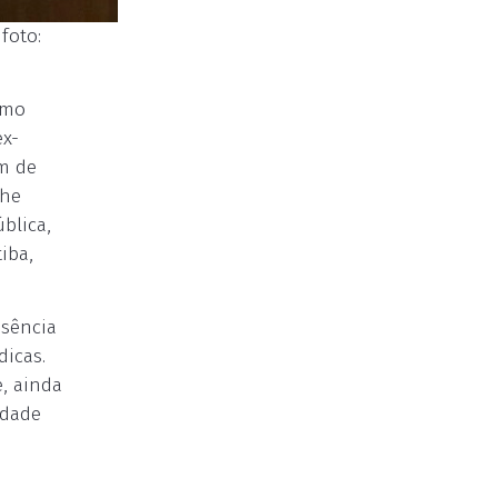
foto:
emo
ex-
em de
The
blica,
iba,
usência
dicas.
e, ainda
idade