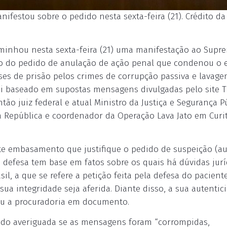
ifestou sobre o pedido nesta sexta-feira (21). Crédito da 
aminhou nesta sexta-feira (21) uma manifestação ao Supr
to do pedido de anulação de ação penal que condenou o 
eses de prisão pelos crimes de corrupção passiva e lavag
foi baseado em supostas mensagens divulgadas pelo site 
ão juiz federal e atual Ministro da Justiça e Segurança Pú
 República e coordenador da Operação Lava Jato em Curit
iste embasamento que justifique o pedido de suspeição (a
defesa tem base em fatos sobre os quais há dúvidas jurí
sil, a que se refere a petição feita pela defesa do pacient
ua integridade seja aferida. Diante disso, a sua autentic
ou a procuradoria em documento.
ido averiguada se as mensagens foram “corrompidas,