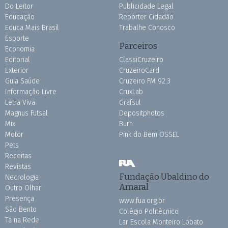
Do Leitor
Publicidade Legal
Educação
Repórter Cidadão
Educa Mais Brasil
Trabalhe Conosco
Esporte
Parceiros
Economia
Editorial
ClassiCruzeiro
Exterior
CruzeiroCard
Guia Saúde
Cruzeiro FM 92.3
Informação Livre
CruxLab
Letra Viva
Grafsul
Magnus Futsal
Depositphotos
Mix
Burh
Motor
Pink do Bem OSSEL
Pets
Receitas
Revistas
Fundação Ubaldino do
Necrologia
Amaral
Outro Olhar
Presença
www.fua.org.br
São Bento
Colégio Politécnico
Tá na Rede
Lar Escola Monteiro Lobato