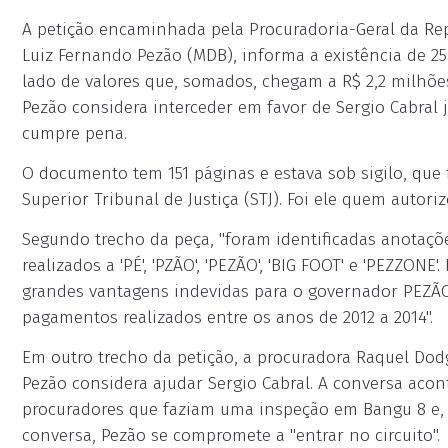
A petição encaminhada pela Procuradoria-Geral da Rep
Luiz Fernando Pezão (MDB), informa a existência de 2
lado de valores que, somados, chegam a R$ 2,2 milhõe
Pezão considera interceder em favor de Sergio Cabral 
cumpre pena.
O documento tem 151 páginas e estava sob sigilo, que f
Superior Tribunal de Justiça (STJ). Foi ele quem autori
Segundo trecho da peça, "foram identificadas anotaçõ
realizados a 'PÉ', 'PZÃO', 'PEZÃO', 'BIG FOOT' e 'PEZZONE
grandes vantagens indevidas para o governador PEZÃO. 
pagamentos realizados entre os anos de 2012 a 2014".
Em outro trecho da petição, a procuradora Raquel Dod
Pezão considera ajudar Sergio Cabral. A conversa aco
procuradores que faziam uma inspeção em Bangu 8 e, p
conversa, Pezão se compromete a "entrar no circuito".