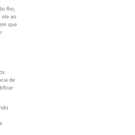
do Rio,
 ele ao
 em que
r
o
os
ncia de
ificar
ando
a