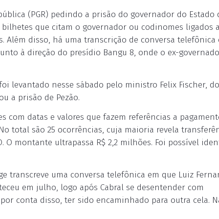
ública (PGR) pedindo a prisão do governador do Estado 
5 bilhetes que citam o governador ou codinomes ligados a
s. Além disso, há uma transcrição de conversa telefônica
junto à direção do presídio Bangu 8, onde o ex-governado
oi levantado nesse sábado pelo ministro Felix Fischer, d
zou a prisão de Pezão.
es com datas e valores que fazem referências a pagament
'. No total são 25 ocorrências, cuja maioria revela transferê
O montante ultrapassa R$ 2,2 milhões. Foi possível ident
ge transcreve uma conversa telefônica em que Luiz Fern
nteceu em julho, logo após Cabral se desentender com
or conta disso, ter sido encaminhado para outra cela. N