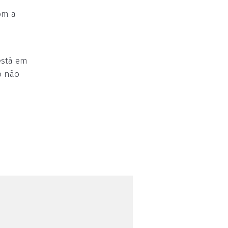
om a
 está em
o não