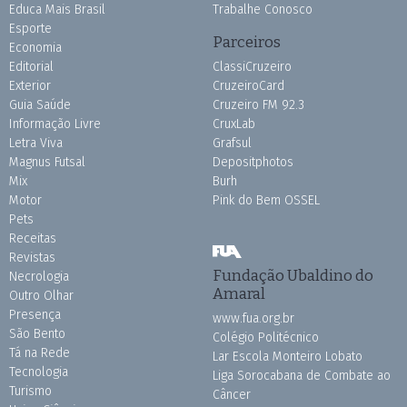
Educa Mais Brasil
Trabalhe Conosco
Esporte
Parceiros
Economia
Editorial
ClassiCruzeiro
Exterior
CruzeiroCard
Guia Saúde
Cruzeiro FM 92.3
Informação Livre
CruxLab
Letra Viva
Grafsul
Magnus Futsal
Depositphotos
Mix
Burh
Motor
Pink do Bem OSSEL
Pets
Receitas
Revistas
Fundação Ubaldino do
Necrologia
Amaral
Outro Olhar
Presença
www.fua.org.br
São Bento
Colégio Politécnico
Tá na Rede
Lar Escola Monteiro Lobato
Tecnologia
Liga Sorocabana de Combate ao
Turismo
Câncer