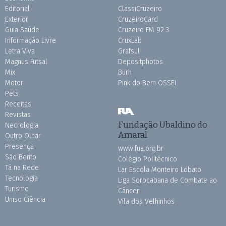
Editorial
ClassiCruzeiro
Exterior
CruzeiroCard
Guia Saúde
Cruzeiro FM 92.3
Informação Livre
CruxLab
Letra Viva
Grafsul
Magnus Futsal
Depositphotos
Mix
Burh
Motor
Pink do Bem OSSEL
Pets
Receitas
Revistas
Fundação Ubaldino do
Necrologia
Amaral
Outro Olhar
Presença
www.fua.org.br
São Bento
Colégio Politécnico
Tá na Rede
Lar Escola Monteiro Lobato
Tecnologia
Liga Sorocabana de Combate ao
Turismo
Câncer
Uniso Ciência
Vila dos Velhinhos