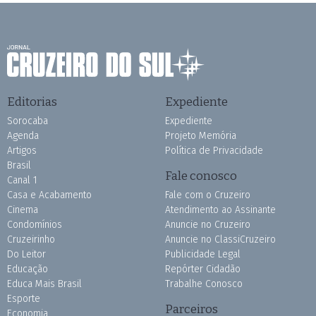
Editorias
Expediente
Sorocaba
Expediente
Agenda
Projeto Memória
Artigos
Política de Privacidade
Brasil
Fale conosco
Canal 1
Casa e Acabamento
Fale com o Cruzeiro
Cinema
Atendimento ao Assinante
Condomínios
Anuncie no Cruzeiro
Cruzeirinho
Anuncie no ClassiCruzeiro
Do Leitor
Publicidade Legal
Educação
Repórter Cidadão
Educa Mais Brasil
Trabalhe Conosco
Esporte
Parceiros
Economia