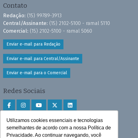
Contato
Redação:
(15) 99789-3913
Central/Assinante:
(15) 2102-5100 - ramal 5110
Comercial:
(15) 2102-5100 - ramal 5060
Enviar e-mail para Redação
Enviar e-mail para Central/Assinante
Enviar e-mail para o Comercial
Redes Sociais
Utilizamos cookies essenciais e tecnologias
Faça download do aplicativo
semelhantes de acordo com a nossa Política de
Privacidade. Ao continuar navegando, você
Play Store e App Store