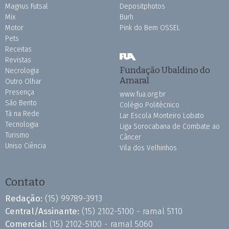
Magnus Futsal
Depositphotos
Mix
Burh
Motor
Pink do Bem OSSEL
Pets
Receitas
Revistas
Fundação Ubaldino do
Necrologia
Amaral
Outro Olhar
Presença
www.fua.org.br
São Bento
Colégio Politécnico
Tá na Rede
Lar Escola Monteiro Lobato
Tecnologia
Liga Sorocabana de Combate ao
Turismo
Câncer
Uniso Ciência
Vila dos Velhinhos
Contato
Redação:
(15) 99789-3913
Central/Assinante:
(15) 2102-5100 - ramal 5110
Comercial:
(15) 2102-5100 - ramal 5060