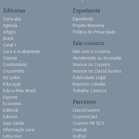
Editorias
Expediente
Sorocaba
Expediente
Agenda
Projeto Memória
Artigos
Política de Privacidade
Brasil
Fale conosco
Canal 1
Casa e Acabamento
Fale com o Cruzeiro
Cinema
Atendimento ao Assinante
Condomínios
Anuncie no Cruzeiro
Cruzeirinho
Anuncie no ClassiCruzeiro
Do Leitor
Publicidade Legal
Educação
Repórter Cidadão
Educa Mais Brasil
Trabalhe Conosco
Esporte
Parceiros
Economia
Editorial
ClassiCruzeiro
Exterior
CruzeiroCard
Guia Saúde
Cruzeiro FM 92.3
Informação Livre
CruxLab
Letra Viva
Grafsul