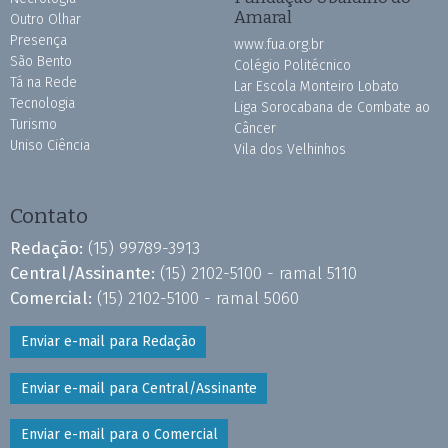
Amaral
Outro Olhar
Presença
www.fua.org.br
São Bento
Colégio Politécnico
Tá na Rede
Lar Escola Monteiro Lobato
Tecnologia
Liga Sorocabana de Combate ao
Turismo
Câncer
Uniso Ciência
Vila dos Velhinhos
Contato
Redação:
(15) 99789-3913
Central/Assinante:
(15) 2102-5100 - ramal 5110
Comercial:
(15) 2102-5100 - ramal 5060
Enviar e-mail para Redação
Enviar e-mail para Central/Assinante
Enviar e-mail para o Comercial