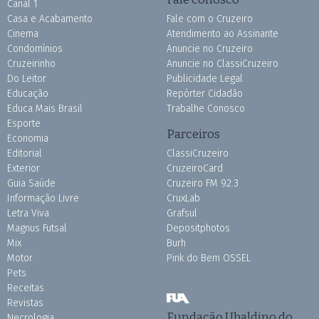
Canal 1
Casa e Acabamento
Fale com o Cruzeiro
Cinema
Atendimento ao Assinante
Condomínios
Anuncie no Cruzeiro
Cruzeirinho
Anuncie no ClassiCruzeiro
Do Leitor
Publicidade Legal
Educação
Repórter Cidadão
Educa Mais Brasil
Trabalhe Conosco
Esporte
Parceiros
Economia
Editorial
ClassiCruzeiro
Exterior
CruzeiroCard
Guia Saúde
Cruzeiro FM 92.3
Informação Livre
CruxLab
Letra Viva
Grafsul
Magnus Futsal
Depositphotos
Mix
Burh
Motor
Pink do Bem OSSEL
Pets
Receitas
Revistas
Fundação Ubaldino do
Necrologia