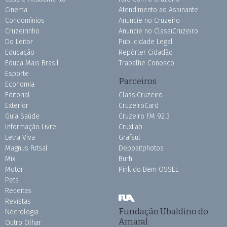
Cinema
Atendimento ao Assinante
Condomínios
Anuncie no Cruzeiro
Cruzeirinho
Anuncie no ClassiCruzeiro
Do Leitor
Publicidade Legal
Educação
Repórter Cidadão
Educa Mais Brasil
Trabalhe Conosco
Esporte
Parceiros
Economia
Editorial
ClassiCruzeiro
Exterior
CruzeiroCard
Guia Saúde
Cruzeiro FM 92.3
Informação Livre
CruxLab
Letra Viva
Grafsul
Magnus Futsal
Depositphotos
Mix
Burh
Motor
Pink do Bem OSSEL
Pets
Receitas
Revistas
Fundação Ubaldino do
Necrologia
Amaral
Outro Olhar