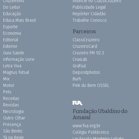
Cruzeirinho
Anuncie no ClassiCruzeiro
Do Leitor
Publicidade Legal
Educação
Repórter Cidadão
Educa Mais Brasil
Trabalhe Conosco
Esporte
Parceiros
Economia
Editorial
ClassiCruzeiro
Exterior
CruzeiroCard
Guia Saúde
Cruzeiro FM 92.3
Informação Livre
CruxLab
Letra Viva
Grafsul
Magnus Futsal
Depositphotos
Mix
Burh
Motor
Pink do Bem OSSEL
Pets
Receitas
Revistas
Fundação Ubaldino do
Necrologia
Amaral
Outro Olhar
Presença
www.fua.org.br
São Bento
Colégio Politécnico
Tá na Rede
Lar Escola Monteiro Lobato