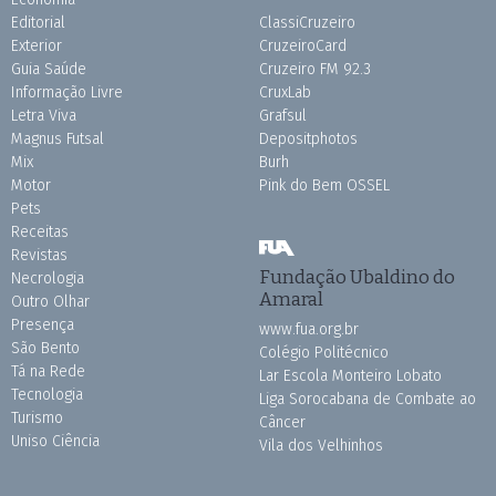
Editorial
ClassiCruzeiro
Exterior
CruzeiroCard
Guia Saúde
Cruzeiro FM 92.3
Informação Livre
CruxLab
Letra Viva
Grafsul
Magnus Futsal
Depositphotos
Mix
Burh
Motor
Pink do Bem OSSEL
Pets
Receitas
Revistas
Fundação Ubaldino do
Necrologia
Amaral
Outro Olhar
Presença
www.fua.org.br
São Bento
Colégio Politécnico
Tá na Rede
Lar Escola Monteiro Lobato
Tecnologia
Liga Sorocabana de Combate ao
Turismo
Câncer
Uniso Ciência
Vila dos Velhinhos