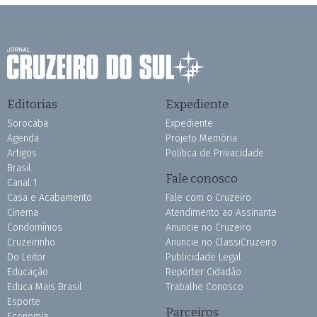
Editorias
Expediente
Sorocaba
Expediente
Agenda
Projeto Memória
Artigos
Política de Privacidade
Brasil
Fale conosco
Canal 1
Casa e Acabamento
Fale com o Cruzeiro
Cinema
Atendimento ao Assinante
Condomínios
Anuncie no Cruzeiro
Cruzeirinho
Anuncie no ClassiCruzeiro
Do Leitor
Publicidade Legal
Educação
Repórter Cidadão
Educa Mais Brasil
Trabalhe Conosco
Esporte
Parceiros
Economia