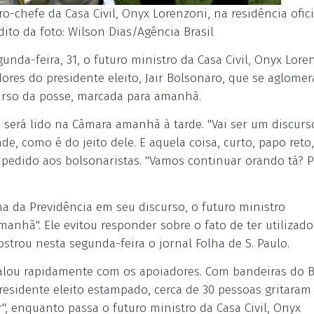
o-chefe da Casa Civil, Onyx Lorenzoni, na residência ofici
dito da foto: Wilson Dias/Agência Brasil
gunda-feira, 31, o futuro ministro da Casa Civil, Onyx Lore
adores do presidente eleito, Jair Bolsonaro, que se aglome
urso da posse, marcada para amanhã.
 será lido na Câmara amanhã à tarde. "Vai ser um discurs
 como é do jeito dele. E aquela coisa, curto, papo reto, 
 pedido aos bolsonaristas. "Vamos continuar orando tá? 
a da Previdência em seu discurso, o futuro ministro
amanhã". Ele evitou responder sobre o fato de ter utilizad
trou nesta segunda-feira o jornal Folha de S. Paulo.
falou rapidamente com os apoiadores. Com bandeiras do B
esidente eleito estampado, cerca de 30 pessoas gritara
r", enquanto passa o futuro ministro da Casa Civil, Onyx