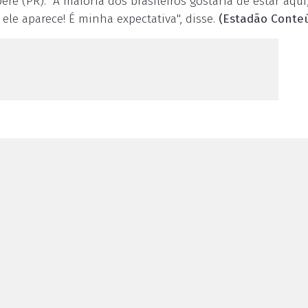
 (PR). "A maioria dos brasileiros gostaria de estar aqui
 ele aparece! É minha expectativa", disse.
(Estadão Conte