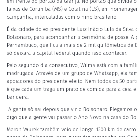
em frente do portão da Granja. No portão que divide o
faixas de Corumbá (MS) e Colatina (ES), em homenage
campanha, intercaladas com o hino brasileiro.
É da cidade do ex-presidente Luiz Inácio Lula da Silva 
Bolsonaro, para acompanhar a cerimônia de posse. A p
Pernambuco, que fica a mais de 2 mil quilômetros de B
só deixará a capital federal quando isso acontecer.
Pelo segundo dia consecutivo, Wilma está com a famíli
madrugada. Através de um grupo de Whatsapp, ela ta
apoiadores do presidente eleito. Nem todos os 50 pa
é que cada um traga um prato de comida para a ceia e
bandeira.
"A gente só sai depois que vir o Bolsonaro. Elegemos o
digo que a gente vai passar o Ano Novo na casa do Bo
Meron Vaurek também veio de longe: 1300 km de carro c