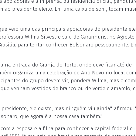
s apoiadores e a imprensa da residência oficial, pendura
m ao presidente eleito. Em uma caixa de som, tocam mús
que veio uma das principais apoiadoras do presidente elei
rofessora Wilma Silvestre saiu de Garanhuns, no Agreste
rasília, para tentar conhecer Bolsonaro pessoalmente. E 
a na entrada do Granja do Torto, onde deve ficar até de
mbém organiza uma celebração de Ano Novo no local com
rticipantes do grupo devem vir, pondera Wilma, mas o co
 que venham vestidos de branco ou de verde e amarelo, c
 presidente, ele existe, mas ninguém viu ainda", afirmou. 
lsonaro, que agora é a nossa casa também."
om a esposa e a filha para conhecer a capital federal e i