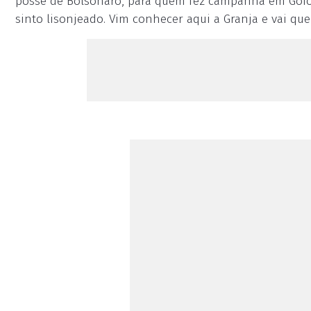
posse de Bolsonaro, para quem fez campanha em Goioerê
sinto lisonjeado. Vim conhecer aqui a Granja e vai que