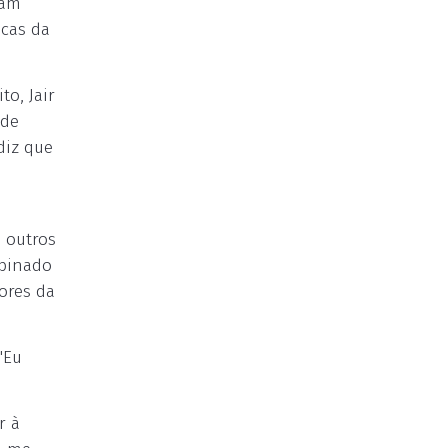
ram
icas da
to, Jair
 de
diz que
 outros
mbinado
ores da
"Eu
r à