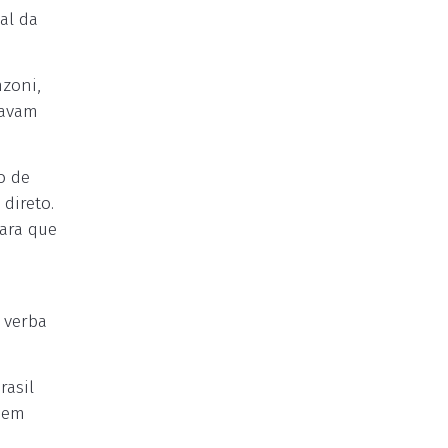
al da
nzoni,
ravam
o de
direto.
Para que
o verba
rasil
m em