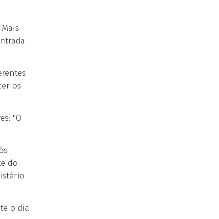
 Mais
entrada
erentes
cer os
es: "O
pós
te do
istério
te o dia