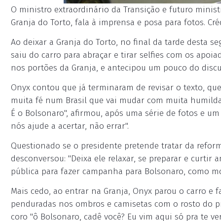
O ministro extraordinário da Transição e futuro ministr
Granja do Torto, fala à imprensa e posa para fotos. Cré
Ao deixar a Granja do Torto, no final da tarde desta se
saiu do carro para abraçar e tirar selfies com os apoi
nos portões da Granja, e antecipou um pouco do disc
Onyx contou que já terminaram de revisar o texto, que
muita fé num Brasil que vai mudar com muita humildade,
É o Bolsonaro", afirmou, após uma série de fotos e um
nós ajude a acertar, não errar".
Questionado se o presidente pretende tratar da reform
desconversou: "Deixa ele relaxar, se preparar e curtir 
pública para fazer campanha para Bolsonaro, como mos
Mais cedo, ao entrar na Granja, Onyx parou o carro e 
penduradas nos ombros e camisetas com o rosto do pr
coro "ô Bolsonaro, cadê você? Eu vim aqui só pra te ve