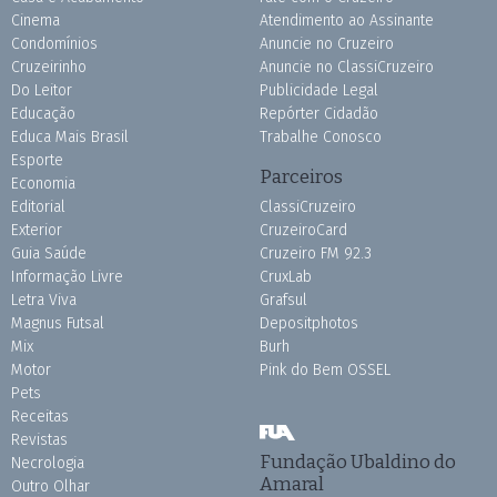
Cinema
Atendimento ao Assinante
Condomínios
Anuncie no Cruzeiro
Cruzeirinho
Anuncie no ClassiCruzeiro
Do Leitor
Publicidade Legal
Educação
Repórter Cidadão
Educa Mais Brasil
Trabalhe Conosco
Esporte
Parceiros
Economia
Editorial
ClassiCruzeiro
Exterior
CruzeiroCard
Guia Saúde
Cruzeiro FM 92.3
Informação Livre
CruxLab
Letra Viva
Grafsul
Magnus Futsal
Depositphotos
Mix
Burh
Motor
Pink do Bem OSSEL
Pets
Receitas
Revistas
Fundação Ubaldino do
Necrologia
Amaral
Outro Olhar