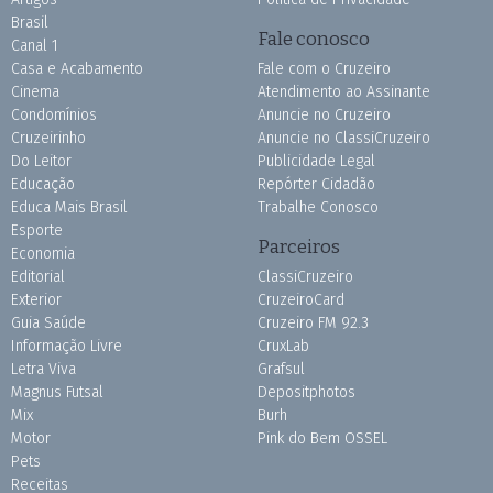
Brasil
Fale conosco
Canal 1
Casa e Acabamento
Fale com o Cruzeiro
Cinema
Atendimento ao Assinante
Condomínios
Anuncie no Cruzeiro
Cruzeirinho
Anuncie no ClassiCruzeiro
Do Leitor
Publicidade Legal
Educação
Repórter Cidadão
Educa Mais Brasil
Trabalhe Conosco
Esporte
Parceiros
Economia
Editorial
ClassiCruzeiro
Exterior
CruzeiroCard
Guia Saúde
Cruzeiro FM 92.3
Informação Livre
CruxLab
Letra Viva
Grafsul
Magnus Futsal
Depositphotos
Mix
Burh
Motor
Pink do Bem OSSEL
Pets
Receitas