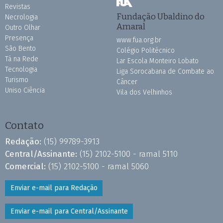
Revistas
Fundação Ubaldino do
Necrologia
Amaral
Outro Olhar
Presença
www.fua.org.br
São Bento
Colégio Politécnico
Tá na Rede
Lar Escola Monteiro Lobato
Tecnologia
Liga Sorocabana de Combate ao
Turismo
Câncer
Uniso Ciência
Vila dos Velhinhos
Contato
Redação:
(15) 99789-3913
Central/Assinante:
(15) 2102-5100 - ramal 5110
Comercial:
(15) 2102-5100 - ramal 5060
Enviar e-mail para Redação
Enviar e-mail para Central/Assinante