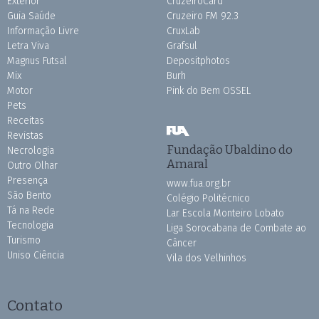
Exterior
CruzeiroCard
Guia Saúde
Cruzeiro FM 92.3
Informação Livre
CruxLab
Letra Viva
Grafsul
Magnus Futsal
Depositphotos
Mix
Burh
Motor
Pink do Bem OSSEL
Pets
Receitas
Revistas
Fundação Ubaldino do
Necrologia
Amaral
Outro Olhar
Presença
www.fua.org.br
São Bento
Colégio Politécnico
Tá na Rede
Lar Escola Monteiro Lobato
Tecnologia
Liga Sorocabana de Combate ao
Turismo
Câncer
Uniso Ciência
Vila dos Velhinhos
Contato