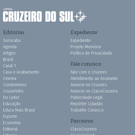
Editorias
Expediente
Sorocaba
Expediente
Agenda
Projeto Memória
Artigos
Política de Privacidade
Brasil
Fale conosco
Canal 1
Casa e Acabamento
Fale com o Cruzeiro
Cinema
Atendimento ao Assinante
Condomínios
Anuncie no Cruzeiro
Cruzeirinho
Anuncie no ClassiCruzeiro
Do Leitor
Publicidade Legal
Educação
Repórter Cidadão
Educa Mais Brasil
Trabalhe Conosco
Esporte
Parceiros
Economia
Editorial
ClassiCruzeiro