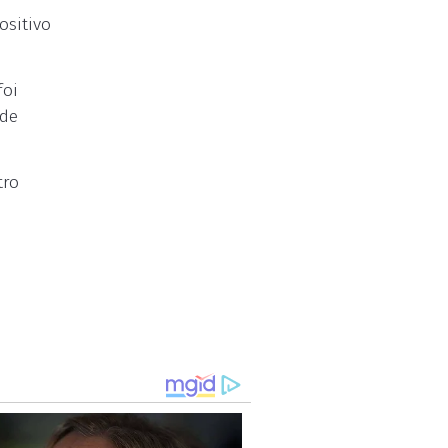
ositivo
foi
 de
tro