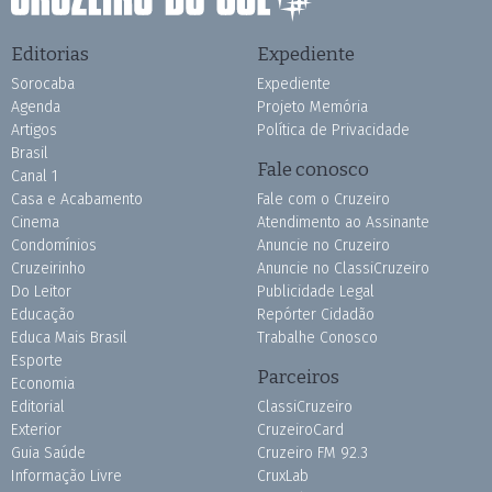
Editorias
Expediente
Sorocaba
Expediente
Agenda
Projeto Memória
Artigos
Política de Privacidade
Brasil
Fale conosco
Canal 1
Casa e Acabamento
Fale com o Cruzeiro
Cinema
Atendimento ao Assinante
Condomínios
Anuncie no Cruzeiro
Cruzeirinho
Anuncie no ClassiCruzeiro
Do Leitor
Publicidade Legal
Educação
Repórter Cidadão
Educa Mais Brasil
Trabalhe Conosco
Esporte
Parceiros
Economia
Editorial
ClassiCruzeiro
Exterior
CruzeiroCard
Guia Saúde
Cruzeiro FM 92.3
Informação Livre
CruxLab