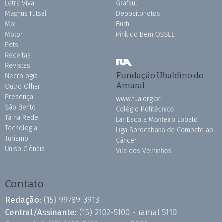
Letra Viva
Grafsul
Magnus Futsal
Depositphotos
Mix
Burh
Motor
Pink do Bem OSSEL
Pets
Receitas
Revistas
Fundação Ubaldino do
Necrologia
Amaral
Outro Olhar
Presença
www.fua.org.br
São Bento
Colégio Politécnico
Tá na Rede
Lar Escola Monteiro Lobato
Tecnologia
Liga Sorocabana de Combate ao
Turismo
Câncer
Uniso Ciência
Vila dos Velhinhos
Contato
Redação:
(15) 99789-3913
Central/Assinante:
(15) 2102-5100 - ramal 5110