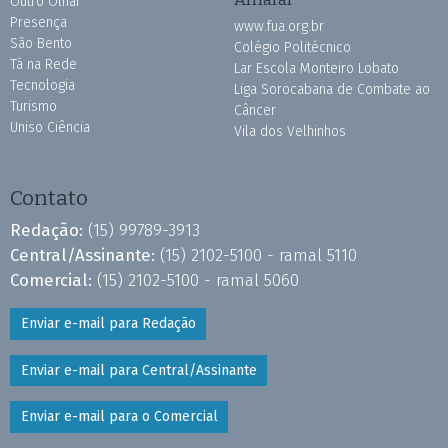
Outro Olhar
Presença
www.fua.org.br
São Bento
Colégio Politécnico
Tá na Rede
Lar Escola Monteiro Lobato
Tecnologia
Liga Sorocabana de Combate ao
Turismo
Câncer
Uniso Ciência
Vila dos Velhinhos
Contato
Redação:
(15) 99789-3913
Central/Assinante:
(15) 2102-5100 - ramal 5110
Comercial:
(15) 2102-5100 - ramal 5060
Enviar e-mail para Redação
Enviar e-mail para Central/Assinante
Enviar e-mail para o Comercial