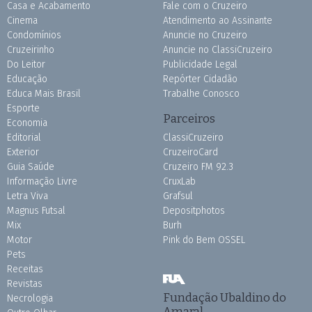
Casa e Acabamento
Fale com o Cruzeiro
Cinema
Atendimento ao Assinante
Condomínios
Anuncie no Cruzeiro
Cruzeirinho
Anuncie no ClassiCruzeiro
Do Leitor
Publicidade Legal
Educação
Repórter Cidadão
Educa Mais Brasil
Trabalhe Conosco
Esporte
Parceiros
Economia
Editorial
ClassiCruzeiro
Exterior
CruzeiroCard
Guia Saúde
Cruzeiro FM 92.3
Informação Livre
CruxLab
Letra Viva
Grafsul
Magnus Futsal
Depositphotos
Mix
Burh
Motor
Pink do Bem OSSEL
Pets
Receitas
Revistas
Fundação Ubaldino do
Necrologia
Amaral