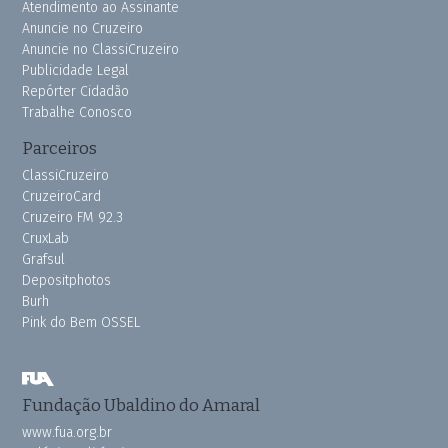
Atendimento ao Assinante
Anuncie no Cruzeiro
Anuncie no ClassiCruzeiro
Publicidade Legal
Repórter Cidadão
Trabalhe Conosco
Parceiros
ClassiCruzeiro
CruzeiroCard
Cruzeiro FM 92.3
CruxLab
Grafsul
Depositphotos
Burh
Pink do Bem OSSEL
Fundação Ubaldino do Amaral
www.fua.org.br