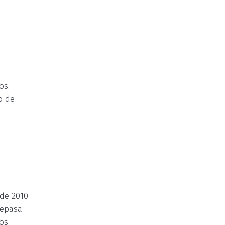
os.
o de
de 2010.
Fepasa
ros