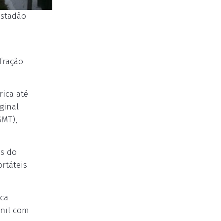
Estadão
fração
rica até
ginal
SMT),
es do
rtáteis
aca
inil com