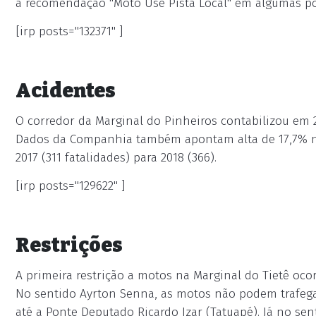
a recomendação "Moto Use Pista Local" em algumas po
[irp posts="132371" ]
Acidentes
O corredor da Marginal do Pinheiros contabilizou em 
Dados da Companhia também apontam alta de 17,7% no
2017 (311 fatalidades) para 2018 (366).
[irp posts="129622" ]
Restrições
A primeira restrição a motos na Marginal do Tietê oco
No sentido Ayrton Senna, as motos não podem trafega
até a Ponte Deputado Ricardo Izar (Tatuapé). Já no sen