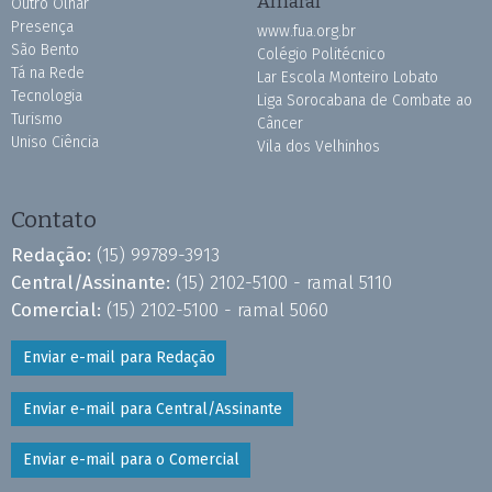
Amaral
Outro Olhar
Presença
www.fua.org.br
São Bento
Colégio Politécnico
Tá na Rede
Lar Escola Monteiro Lobato
Tecnologia
Liga Sorocabana de Combate ao
Turismo
Câncer
Uniso Ciência
Vila dos Velhinhos
Contato
Redação:
(15) 99789-3913
Central/Assinante:
(15) 2102-5100 - ramal 5110
Comercial:
(15) 2102-5100 - ramal 5060
Enviar e-mail para Redação
Enviar e-mail para Central/Assinante
Enviar e-mail para o Comercial