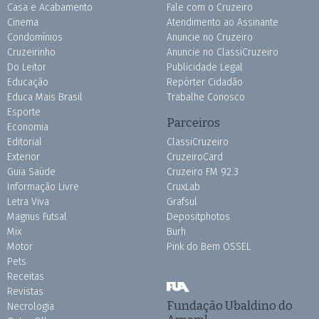
Casa e Acabamento
Fale com o Cruzeiro
Cinema
Atendimento ao Assinante
Condomínios
Anuncie no Cruzeiro
Cruzeirinho
Anuncie no ClassiCruzeiro
Do Leitor
Publicidade Legal
Educação
Repórter Cidadão
Educa Mais Brasil
Trabalhe Conosco
Esporte
Parceiros
Economia
Editorial
ClassiCruzeiro
Exterior
CruzeiroCard
Guia Saúde
Cruzeiro FM 92.3
Informação Livre
CruxLab
Letra Viva
Grafsul
Magnus Futsal
Depositphotos
Mix
Burh
Motor
Pink do Bem OSSEL
Pets
Receitas
Revistas
Fundação Ubaldino do
Necrologia