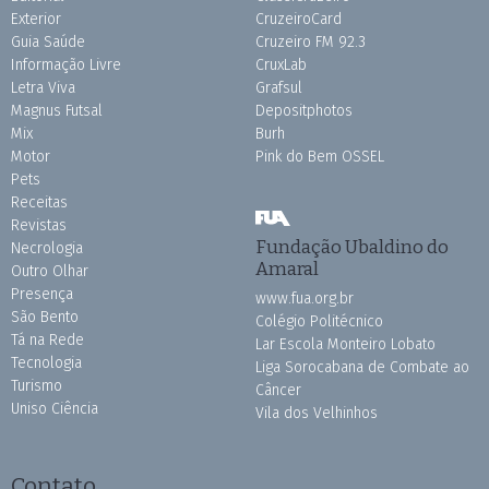
Exterior
CruzeiroCard
Guia Saúde
Cruzeiro FM 92.3
Informação Livre
CruxLab
Letra Viva
Grafsul
Magnus Futsal
Depositphotos
Mix
Burh
Motor
Pink do Bem OSSEL
Pets
Receitas
Revistas
Fundação Ubaldino do
Necrologia
Amaral
Outro Olhar
Presença
www.fua.org.br
São Bento
Colégio Politécnico
Tá na Rede
Lar Escola Monteiro Lobato
Tecnologia
Liga Sorocabana de Combate ao
Turismo
Câncer
Uniso Ciência
Vila dos Velhinhos
Contato