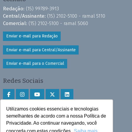
Redação:
(15) 99789-3913
Central/Assinante:
(15) 2102-5100 - ramal 5110
Comercial:
(15) 2102-5100 - ramal 5060
Enviar e-mail para Redação
Enviar e-mail para Central/Assinante
Enviar e-mail para o Comercial
Redes Sociais
Utilizamos cookies essenciais e tecnologias
Faça download do aplicativo
semelhantes de acordo com a nossa Política de
Privacidade. Ao continuar navegando, você
Play Store e App Store
concorda com estas condições.
Saiba mais