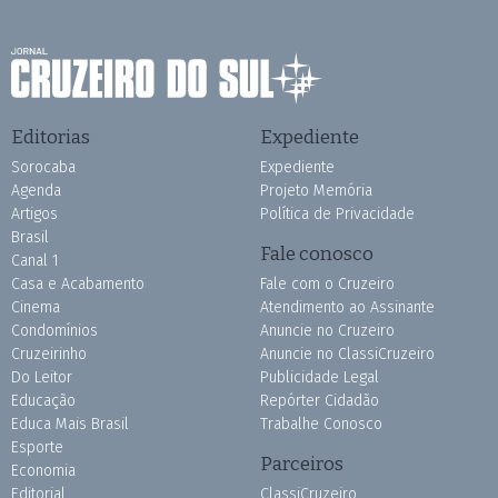
Editorias
Expediente
Sorocaba
Expediente
Agenda
Projeto Memória
Artigos
Política de Privacidade
Brasil
Fale conosco
Canal 1
Casa e Acabamento
Fale com o Cruzeiro
Cinema
Atendimento ao Assinante
Condomínios
Anuncie no Cruzeiro
Cruzeirinho
Anuncie no ClassiCruzeiro
Do Leitor
Publicidade Legal
Educação
Repórter Cidadão
Educa Mais Brasil
Trabalhe Conosco
Esporte
Parceiros
Economia
Editorial
ClassiCruzeiro