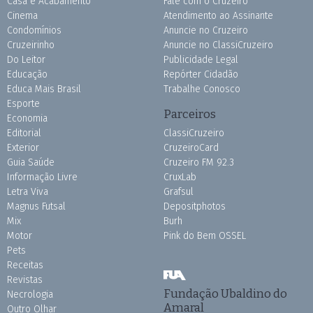
Casa e Acabamento
Fale com o Cruzeiro
Cinema
Atendimento ao Assinante
Condomínios
Anuncie no Cruzeiro
Cruzeirinho
Anuncie no ClassiCruzeiro
Do Leitor
Publicidade Legal
Educação
Repórter Cidadão
Educa Mais Brasil
Trabalhe Conosco
Esporte
Parceiros
Economia
Editorial
ClassiCruzeiro
Exterior
CruzeiroCard
Guia Saúde
Cruzeiro FM 92.3
Informação Livre
CruxLab
Letra Viva
Grafsul
Magnus Futsal
Depositphotos
Mix
Burh
Motor
Pink do Bem OSSEL
Pets
Receitas
Revistas
Fundação Ubaldino do
Necrologia
Amaral
Outro Olhar