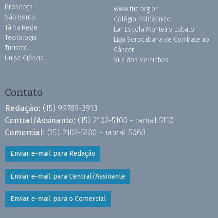
Presença
www.fua.org.br
São Bento
Colégio Politécnico
Tá na Rede
Lar Escola Monteiro Lobato
Tecnologia
Liga Sorocabana de Combate ao
Turismo
Câncer
Uniso Ciência
Vila dos Velhinhos
Contato
Redação:
(15) 99789-3913
Central/Assinante:
(15) 2102-5100 - ramal 5110
Comercial:
(15) 2102-5100 - ramal 5060
Enviar e-mail para Redação
Enviar e-mail para Central/Assinante
Enviar e-mail para o Comercial