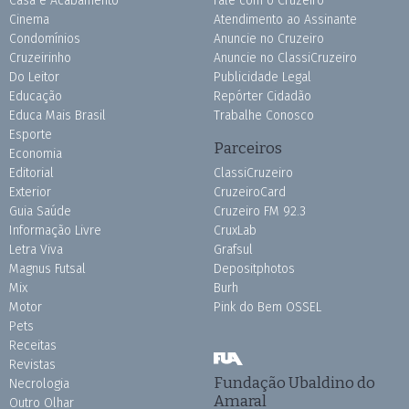
Casa e Acabamento
Fale com o Cruzeiro
Cinema
Atendimento ao Assinante
Condomínios
Anuncie no Cruzeiro
Cruzeirinho
Anuncie no ClassiCruzeiro
Do Leitor
Publicidade Legal
Educação
Repórter Cidadão
Educa Mais Brasil
Trabalhe Conosco
Esporte
Parceiros
Economia
Editorial
ClassiCruzeiro
Exterior
CruzeiroCard
Guia Saúde
Cruzeiro FM 92.3
Informação Livre
CruxLab
Letra Viva
Grafsul
Magnus Futsal
Depositphotos
Mix
Burh
Motor
Pink do Bem OSSEL
Pets
Receitas
Revistas
Fundação Ubaldino do
Necrologia
Amaral
Outro Olhar