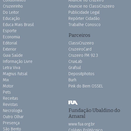
Condomínios
Anuncie no Cruzeiro
Cruzeirinho
Anuncie no ClassiCruzeiro
Do Leitor
Publicidade Legal
Educação
Repórter Cidadão
Educa Mais Brasil
Trabalhe Conosco
Esporte
Parceiros
Economia
Editorial
ClassiCruzeiro
Exterior
CruzeiroCard
Guia Saúde
Cruzeiro FM 92.3
Informação Livre
CruxLab
Letra Viva
Grafsul
Magnus Futsal
Depositphotos
Mix
Burh
Motor
Pink do Bem OSSEL
Pets
Receitas
Revistas
Fundação Ubaldino do
Necrologia
Amaral
Outro Olhar
Presença
www.fua.org.br
São Bento
Colégio Politécnico