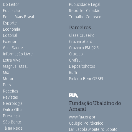
Do Leitor
Publicidade Legal
Educação
Repórter Cidadão
Educa Mais Brasil
Trabalhe Conosco
Esporte
Parceiros
Economia
Editorial
ClassiCruzeiro
Exterior
CruzeiroCard
Guia Saúde
Cruzeiro FM 92.3
Informação Livre
CruxLab
Letra Viva
Grafsul
Magnus Futsal
Depositphotos
Mix
Burh
Motor
Pink do Bem OSSEL
Pets
Receitas
Revistas
Fundação Ubaldino do
Necrologia
Amaral
Outro Olhar
Presença
www.fua.org.br
São Bento
Colégio Politécnico
Tá na Rede
Lar Escola Monteiro Lobato