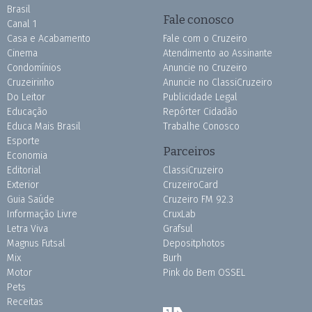
Brasil
Fale conosco
Canal 1
Casa e Acabamento
Fale com o Cruzeiro
Cinema
Atendimento ao Assinante
Condomínios
Anuncie no Cruzeiro
Cruzeirinho
Anuncie no ClassiCruzeiro
Do Leitor
Publicidade Legal
Educação
Repórter Cidadão
Educa Mais Brasil
Trabalhe Conosco
Esporte
Parceiros
Economia
Editorial
ClassiCruzeiro
Exterior
CruzeiroCard
Guia Saúde
Cruzeiro FM 92.3
Informação Livre
CruxLab
Letra Viva
Grafsul
Magnus Futsal
Depositphotos
Mix
Burh
Motor
Pink do Bem OSSEL
Pets
Receitas