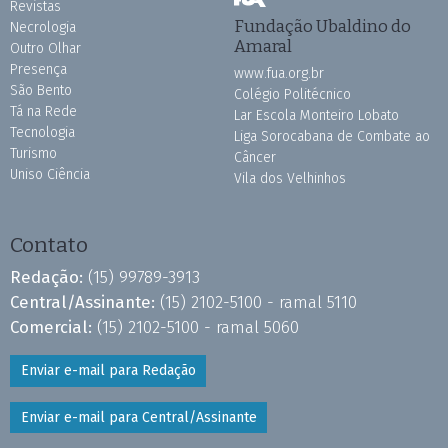
Revistas
Fundação Ubaldino do
Necrologia
Amaral
Outro Olhar
Presença
www.fua.org.br
São Bento
Colégio Politécnico
Tá na Rede
Lar Escola Monteiro Lobato
Tecnologia
Liga Sorocabana de Combate ao
Turismo
Câncer
Uniso Ciência
Vila dos Velhinhos
Contato
Redação:
(15) 99789-3913
Central/Assinante:
(15) 2102-5100 - ramal 5110
Comercial:
(15) 2102-5100 - ramal 5060
Enviar e-mail para Redação
Enviar e-mail para Central/Assinante