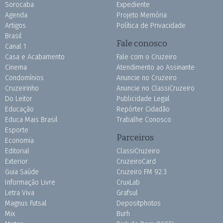
Sorocaba
Expediente
Agenda
Projeto Memória
Artigos
Política de Privacidade
Brasil
Fale conosco
Canal 1
Casa e Acabamento
Fale com o Cruzeiro
Cinema
Atendimento ao Assinante
Condomínios
Anuncie no Cruzeiro
Cruzeirinho
Anuncie no ClassiCruzeiro
Do Leitor
Publicidade Legal
Educação
Repórter Cidadão
Educa Mais Brasil
Trabalhe Conosco
Esporte
Parceiros
Economia
Editorial
ClassiCruzeiro
Exterior
CruzeiroCard
Guia Saúde
Cruzeiro FM 92.3
Informação Livre
CruxLab
Letra Viva
Grafsul
Magnus Futsal
Depositphotos
Mix
Burh