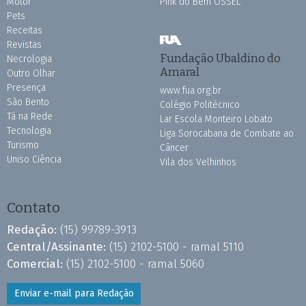
Motor
Pink do Bem OSSEL
Pets
Receitas
Revistas
Fundação Ubaldino do
Necrologia
Amaral
Outro Olhar
Presença
www.fua.org.br
São Bento
Colégio Politécnico
Tá na Rede
Lar Escola Monteiro Lobato
Tecnologia
Liga Sorocabana de Combate ao
Turismo
Câncer
Uniso Ciência
Vila dos Velhinhos
Contato
Redação:
(15) 99789-3913
Central/Assinante:
(15) 2102-5100 - ramal 5110
Comercial:
(15) 2102-5100 - ramal 5060
Enviar e-mail para Redação