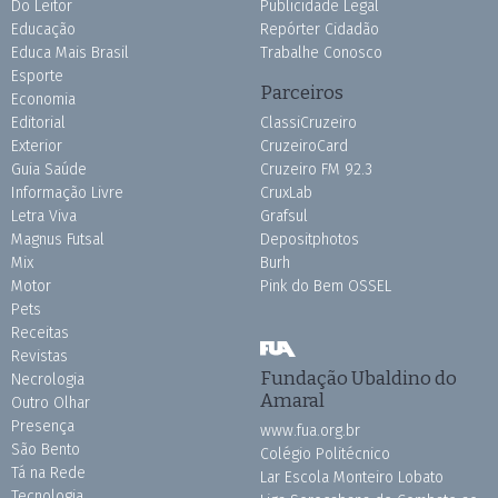
Do Leitor
Publicidade Legal
Educação
Repórter Cidadão
Educa Mais Brasil
Trabalhe Conosco
Esporte
Parceiros
Economia
Editorial
ClassiCruzeiro
Exterior
CruzeiroCard
Guia Saúde
Cruzeiro FM 92.3
Informação Livre
CruxLab
Letra Viva
Grafsul
Magnus Futsal
Depositphotos
Mix
Burh
Motor
Pink do Bem OSSEL
Pets
Receitas
Revistas
Fundação Ubaldino do
Necrologia
Amaral
Outro Olhar
Presença
www.fua.org.br
São Bento
Colégio Politécnico
Tá na Rede
Lar Escola Monteiro Lobato
Tecnologia