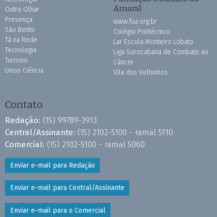
Amaral
Outro Olhar
Presença
www.fua.org.br
São Bento
Colégio Politécnico
Tá na Rede
Lar Escola Monteiro Lobato
Tecnologia
Liga Sorocabana de Combate ao
Turismo
Câncer
Uniso Ciência
Vila dos Velhinhos
Contato
Redação:
(15) 99789-3913
Central/Assinante:
(15) 2102-5100 - ramal 5110
Comercial:
(15) 2102-5100 - ramal 5060
Enviar e-mail para Redação
Enviar e-mail para Central/Assinante
Enviar e-mail para o Comercial