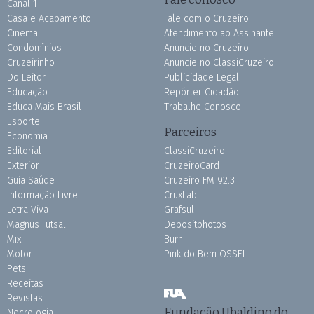
Canal 1
Casa e Acabamento
Fale com o Cruzeiro
Cinema
Atendimento ao Assinante
Condomínios
Anuncie no Cruzeiro
Cruzeirinho
Anuncie no ClassiCruzeiro
Do Leitor
Publicidade Legal
Educação
Repórter Cidadão
Educa Mais Brasil
Trabalhe Conosco
Esporte
Parceiros
Economia
Editorial
ClassiCruzeiro
Exterior
CruzeiroCard
Guia Saúde
Cruzeiro FM 92.3
Informação Livre
CruxLab
Letra Viva
Grafsul
Magnus Futsal
Depositphotos
Mix
Burh
Motor
Pink do Bem OSSEL
Pets
Receitas
Revistas
Fundação Ubaldino do
Necrologia