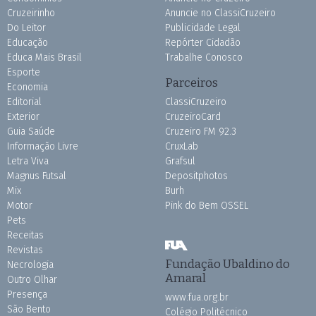
Cruzeirinho
Anuncie no ClassiCruzeiro
Do Leitor
Publicidade Legal
Educação
Repórter Cidadão
Educa Mais Brasil
Trabalhe Conosco
Esporte
Parceiros
Economia
Editorial
ClassiCruzeiro
Exterior
CruzeiroCard
Guia Saúde
Cruzeiro FM 92.3
Informação Livre
CruxLab
Letra Viva
Grafsul
Magnus Futsal
Depositphotos
Mix
Burh
Motor
Pink do Bem OSSEL
Pets
Receitas
Revistas
Fundação Ubaldino do
Necrologia
Amaral
Outro Olhar
Presença
www.fua.org.br
São Bento
Colégio Politécnico