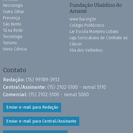
Fundação Ubaldino do
Necrologia
Amaral
Outro Olhar
Presença
www.fua.org.br
São Bento
Colégio Politécnico
Tá na Rede
Lar Escola Monteiro Lobato
Tecnologia
Liga Sorocabana de Combate ao
Turismo
Câncer
Uniso Ciência
Vila dos Velhinhos
Contato
Redação:
(15) 99789-3913
Central/Assinante:
(15) 2102-5100 - ramal 5110
Comercial:
(15) 2102-5100 - ramal 5060
Enviar e-mail para Redação
Enviar e-mail para Central/Assinante