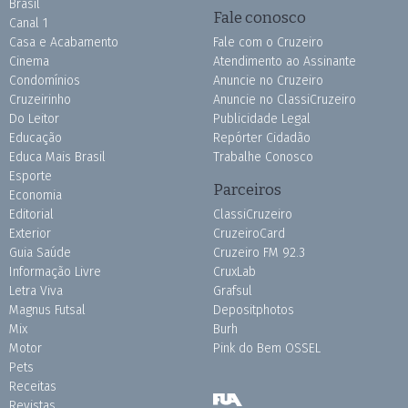
Brasil
Fale conosco
Canal 1
Casa e Acabamento
Fale com o Cruzeiro
Cinema
Atendimento ao Assinante
Condomínios
Anuncie no Cruzeiro
Cruzeirinho
Anuncie no ClassiCruzeiro
Do Leitor
Publicidade Legal
Educação
Repórter Cidadão
Educa Mais Brasil
Trabalhe Conosco
Esporte
Parceiros
Economia
Editorial
ClassiCruzeiro
Exterior
CruzeiroCard
Guia Saúde
Cruzeiro FM 92.3
Informação Livre
CruxLab
Letra Viva
Grafsul
Magnus Futsal
Depositphotos
Mix
Burh
Motor
Pink do Bem OSSEL
Pets
Receitas
Revistas