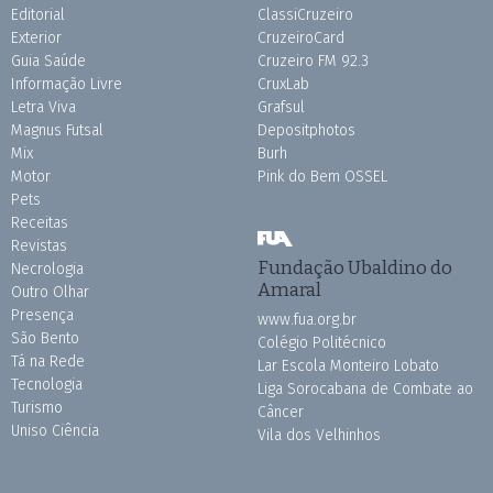
Editorial
ClassiCruzeiro
Exterior
CruzeiroCard
Guia Saúde
Cruzeiro FM 92.3
Informação Livre
CruxLab
Letra Viva
Grafsul
Magnus Futsal
Depositphotos
Mix
Burh
Motor
Pink do Bem OSSEL
Pets
Receitas
Revistas
Fundação Ubaldino do
Necrologia
Amaral
Outro Olhar
Presença
www.fua.org.br
São Bento
Colégio Politécnico
Tá na Rede
Lar Escola Monteiro Lobato
Tecnologia
Liga Sorocabana de Combate ao
Turismo
Câncer
Uniso Ciência
Vila dos Velhinhos