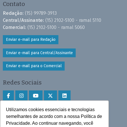
Contato
Redação:
(15) 99789-3913
Central/Assinante:
(15) 2102-5100 - ramal 5110
Comercial:
(15) 2102-5100 - ramal 5060
Enviar e-mail para Redação
Enviar e-mail para Central/Assinante
Enviar e-mail para o Comercial
Redes Sociais
Utilizamos cookies essenciais e tecnologias
Faça download do aplicativo
semelhantes de acordo com a nossa Política de
Privacidade. Ao continuar navegando, você
Play Store e App Store