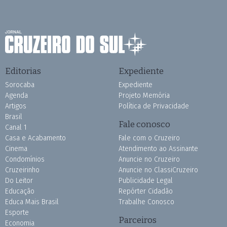
Editorias
Expediente
Sorocaba
Expediente
Agenda
Projeto Memória
Artigos
Política de Privacidade
Brasil
Fale conosco
Canal 1
Casa e Acabamento
Fale com o Cruzeiro
Cinema
Atendimento ao Assinante
Condomínios
Anuncie no Cruzeiro
Cruzeirinho
Anuncie no ClassiCruzeiro
Do Leitor
Publicidade Legal
Educação
Repórter Cidadão
Educa Mais Brasil
Trabalhe Conosco
Esporte
Parceiros
Economia