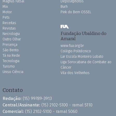
Magnus Futsal
Depositphotos
Mix
Burh
Motor
Pink do Bem OSSEL
Pets
Receitas
Revistas
Fundação Ubaldino do
Necrologia
Amaral
Outro Olhar
Presença
www.fua.org.br
São Bento
Colégio Politécnico
Tá na Rede
Lar Escola Monteiro Lobato
Tecnologia
Liga Sorocabana de Combate ao
Turismo
Câncer
Uniso Ciência
Vila dos Velhinhos
Contato
Redação:
(15) 99789-3913
Central/Assinante:
(15) 2102-5100 - ramal 5110
Comercial:
(15) 2102-5100 - ramal 5060