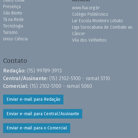
Outro Olhar
Presença
www.fua.org.br
São Bento
Colégio Politécnico
Tá na Rede
Lar Escola Monteiro Lobato
Tecnologia
Liga Sorocabana de Combate ao
Turismo
Câncer
Uniso Ciência
Vila dos Velhinhos
Contato
Redação:
(15) 99789-3913
Central/Assinante:
(15) 2102-5100 - ramal 5110
Comercial:
(15) 2102-5100 - ramal 5060
Enviar e-mail para Redação
Enviar e-mail para Central/Assinante
Enviar e-mail para o Comercial