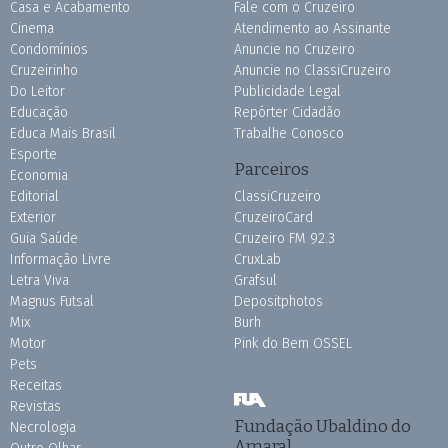
Casa e Acabamento
Fale com o Cruzeiro
Cinema
Atendimento ao Assinante
Condomínios
Anuncie no Cruzeiro
Cruzeirinho
Anuncie no ClassiCruzeiro
Do Leitor
Publicidade Legal
Educação
Repórter Cidadão
Educa Mais Brasil
Trabalhe Conosco
Esporte
Parceiros
Economia
Editorial
ClassiCruzeiro
Exterior
CruzeiroCard
Guia Saúde
Cruzeiro FM 92.3
Informação Livre
CruxLab
Letra Viva
Grafsul
Magnus Futsal
Depositphotos
Mix
Burh
Motor
Pink do Bem OSSEL
Pets
Receitas
Revistas
Fundação Ubaldino do
Necrologia
Amaral