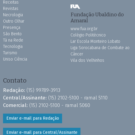
Receitas
Revistas
Fundação Ubaldino do
Necrologia
Amaral
Outro Olhar
Presença
www.fua.org.br
São Bento
Colégio Politécnico
Tá na Rede
Lar Escola Monteiro Lobato
Tecnologia
Liga Sorocabana de Combate ao
Turismo
Câncer
Uniso Ciência
Vila dos Velhinhos
Contato
Redação:
(15) 99789-3913
Central/Assinante:
(15) 2102-5100 - ramal 5110
Comercial:
(15) 2102-5100 - ramal 5060
Enviar e-mail para Redação
Enviar e-mail para Central/Assinante