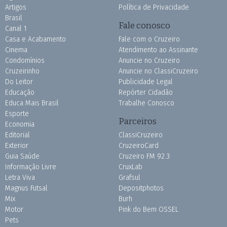
Artigos
Política de Privacidade
Brasil
Fale conosco
Canal 1
Casa e Acabamento
Fale com o Cruzeiro
Cinema
Atendimento ao Assinante
Condomínios
Anuncie no Cruzeiro
Cruzeirinho
Anuncie no ClassiCruzeiro
Do Leitor
Publicidade Legal
Educação
Repórter Cidadão
Educa Mais Brasil
Trabalhe Conosco
Esporte
Parceiros
Economia
Editorial
ClassiCruzeiro
Exterior
CruzeiroCard
Guia Saúde
Cruzeiro FM 92.3
Informação Livre
CruxLab
Letra Viva
Grafsul
Magnus Futsal
Depositphotos
Mix
Burh
Motor
Pink do Bem OSSEL
Pets