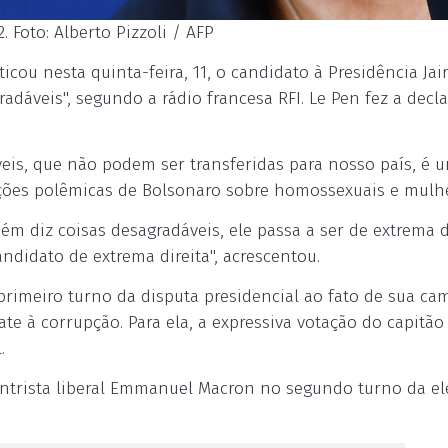
. Foto: Alberto Pizzoli / AFP
ticou nesta quinta-feira, 11, o candidato à Presidência Jai
adáveis", segundo a rádio francesa RFI. Le Pen fez a decl
eis, que não podem ser transferidas para nosso país, é 
arações polêmicas de Bolsonaro sobre homossexuais e mulh
 diz coisas desagradáveis, ele passa a ser de extrema d
didato de extrema direita", acrescentou.
primeiro turno da disputa presidencial ao fato de sua c
e à corrupção. Para ela, a expressiva votação do capitão
.
entrista liberal Emmanuel Macron no segundo turno da el