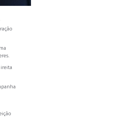
r
aração
uma
eres.
ireita
ampanha
eição