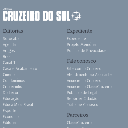
Editorias
Expediente
Sorocaba
Expediente
Agenda
Projeto Memória
Artigos
Política de Privacidade
Brasil
Fale conosco
Canal 1
Casa e Acabamento
Fale com o Cruzeiro
Cinema
Atendimento ao Assinante
Condomínios
Anuncie no Cruzeiro
Cruzeirinho
Anuncie no ClassiCruzeiro
Do Leitor
Publicidade Legal
Educação
Repórter Cidadão
Educa Mais Brasil
Trabalhe Conosco
Esporte
Parceiros
Economia
Editorial
ClassiCruzeiro