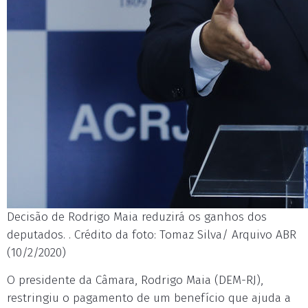
Decisão de Rodrigo Maia reduzirá os ganhos dos
deputados. . Crédito da foto: Tomaz Silva/ Arquivo ABR
(10/2/2020)
O presidente da Câmara, Rodrigo Maia (DEM-RJ),
restringiu o pagamento de um benefício que ajuda a