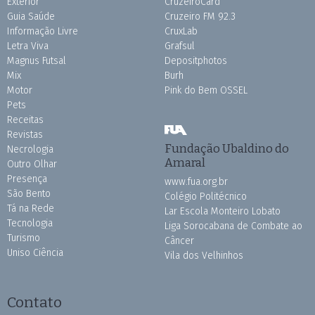
Exterior
CruzeiroCard
Guia Saúde
Cruzeiro FM 92.3
Informação Livre
CruxLab
Letra Viva
Grafsul
Magnus Futsal
Depositphotos
Mix
Burh
Motor
Pink do Bem OSSEL
Pets
Receitas
Revistas
Fundação Ubaldino do
Necrologia
Amaral
Outro Olhar
Presença
www.fua.org.br
São Bento
Colégio Politécnico
Tá na Rede
Lar Escola Monteiro Lobato
Tecnologia
Liga Sorocabana de Combate ao
Turismo
Câncer
Uniso Ciência
Vila dos Velhinhos
Contato