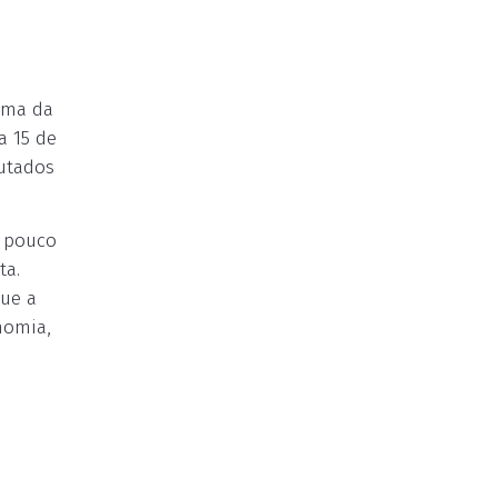
orma da
a 15 de
utados
m pouco
ta.
que a
nomia,