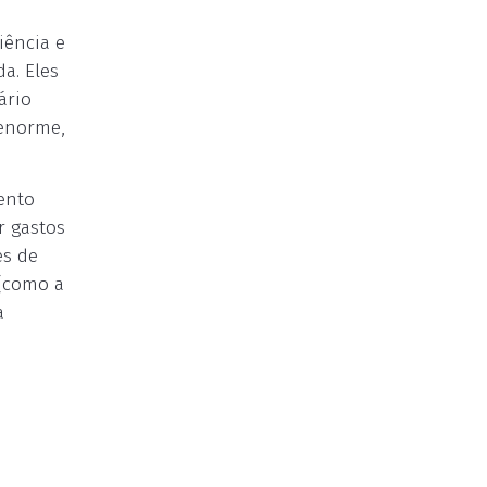
iência e
a. Eles
ário
 enorme,
ento
r gastos
es de
 (como a
a