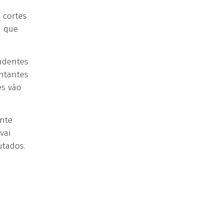
 cortes
u que
sidentes
entantes
es vão
nte
vai
utados.