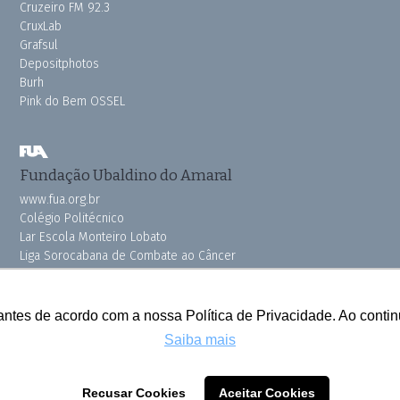
Cruzeiro FM 92.3
CruxLab
Grafsul
Depositphotos
Burh
Pink do Bem OSSEL
Fundação Ubaldino do Amaral
www.fua.org.br
Colégio Politécnico
Lar Escola Monteiro Lobato
Liga Sorocabana de Combate ao Câncer
Vila dos Velhinhos
antes de acordo com a nossa Política de Privacidade. Ao cont
Saiba mais
Todos os direitos reservados © 2025 Cruzeiro do Sul
Recusar Cookies
Aceitar Cookies