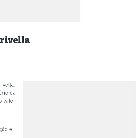
rivella
ivella.
ério da
o valor
ção e