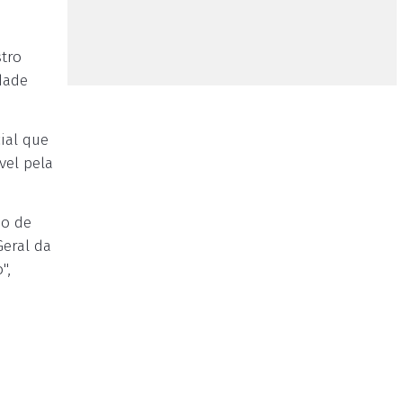
stro
dade
ial que
vel pela
ão de
Geral da
",