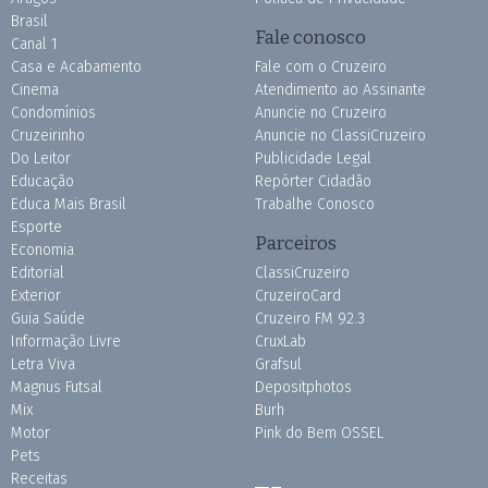
Brasil
Fale conosco
Canal 1
Casa e Acabamento
Fale com o Cruzeiro
Cinema
Atendimento ao Assinante
Condomínios
Anuncie no Cruzeiro
Cruzeirinho
Anuncie no ClassiCruzeiro
Do Leitor
Publicidade Legal
Educação
Repórter Cidadão
Educa Mais Brasil
Trabalhe Conosco
Esporte
Parceiros
Economia
Editorial
ClassiCruzeiro
Exterior
CruzeiroCard
Guia Saúde
Cruzeiro FM 92.3
Informação Livre
CruxLab
Letra Viva
Grafsul
Magnus Futsal
Depositphotos
Mix
Burh
Motor
Pink do Bem OSSEL
Pets
Receitas