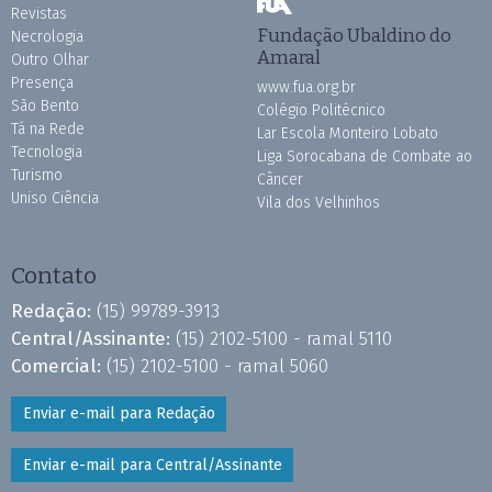
Revistas
Fundação Ubaldino do
Necrologia
Amaral
Outro Olhar
Presença
www.fua.org.br
São Bento
Colégio Politécnico
Tá na Rede
Lar Escola Monteiro Lobato
Tecnologia
Liga Sorocabana de Combate ao
Turismo
Câncer
Uniso Ciência
Vila dos Velhinhos
Contato
Redação:
(15) 99789-3913
Central/Assinante:
(15) 2102-5100 - ramal 5110
Comercial:
(15) 2102-5100 - ramal 5060
Enviar e-mail para Redação
Enviar e-mail para Central/Assinante